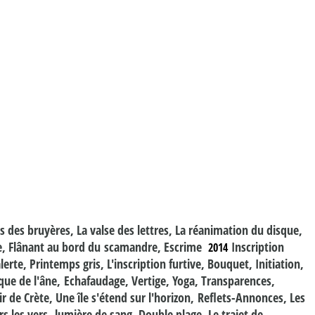
des bruyères, La valse des lettres, La réanimation du disque,
oire, Flânant au bord du scamandre, Escrime
Inscription
2014
lerte, Printemps gris, L'inscription furtive, Bouquet, Initiation,
que de l'âne, Echafaudage, Vertige, Yoga, Transparences,
r de Crète, Une île s'étend sur l'horizon, Reflets-Annonces, Les
 les vers, lumière de sang, Double plage, Le trajet de