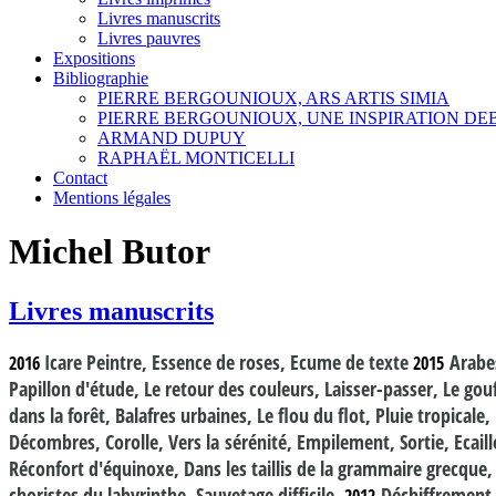
Livres manuscrits
Livres pauvres
Expositions
Bibliographie
PIERRE BERGOUNIOUX, ARS ARTIS SIMIA
PIERRE BERGOUNIOUX, UNE INSPIRATION D
ARMAND DUPUY
RAPHAËL MONTICELLI
Contact
Mentions légales
Michel Butor
Livres manuscrits
Icare Peintre,
Essence de roses, Ecume de texte
Arabes
2016
2015
Papillon d'étude, Le retour des couleurs, Laisser-passer, Le go
dans la forêt, Balafres urbaines, Le flou du flot, Pluie tropicale
Décombres, Corolle, Vers la sérénité, Empilement, Sortie, Eca
Réconfort d'équinoxe, Dans les taillis de la grammaire grecque,
choristes du labyrinthe, Sauvetage difficile
Déchiffrement, 
2012