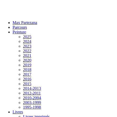
Max Partezana
Parcours
Peinture
2025
2024
2023
2022
2021
2020
2019
2018
2017
2016
2015
2014-2013
2012-2011
2010-2004
2003-1999
1995-1998
Livres
Livres imprimés