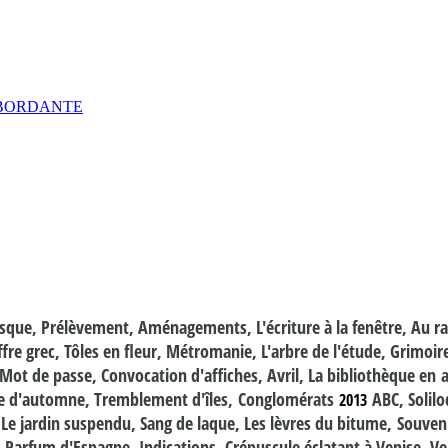
EBORDANTE
que, Prélèvement, Aménagements, L'écriture à la fenêtre, Au ras 
uffre grec, Tôles en fleur, Métromanie, L'arbre de l'étude, Grim
, Mot de passe, Convocation d'affiches, Avril, La bibliothèque en a
ille d'automne, Tremblement d'îles, Conglomérats
ABC, Solilo
2013
 Le jardin suspendu, Sang de laque, Les lèvres du bitume, Souveni
Parfum d'Espagne, Indications, Crépuscule éclatant à Venise, Vers